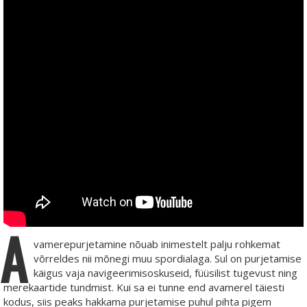
A
vamerepurjetamine nõuab inimestelt palju rohkemat
võrreldes nii mõnegi muu spordialaga. Sul on purjetamise
käigus vaja navigeerimisoskuseid, füüsilist tugevust ning
merekaartide tundmist. Kui sa ei tunne end avamerel täiesti
kodus, siis peaks hakkama purjetamise puhul pihta pigem