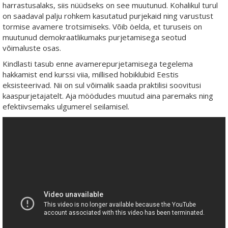
harrastusalaks, siis nüüdseks on see muutunud. Kohalikul turul
on saadaval palju rohkem kasutatud purjekaid ning varustust
tormise avamere trotsimiseks. Võib öelda, et turuseis on
muutunud demokraatlikumaks purjetamisega seotud
võimaluste osas.
Kindlasti tasub enne avamerepurjetamisega tegelema
hakkamist end kurssi viia, millised hobiklubid Eestis
eksisteerivad. Nii on sul võimalik saada praktilisi soovitusi
kaaspurjetajatelt. Aja möödudes muutud aina paremaks ning
efektiivsemaks ulgumerel seilamisel.