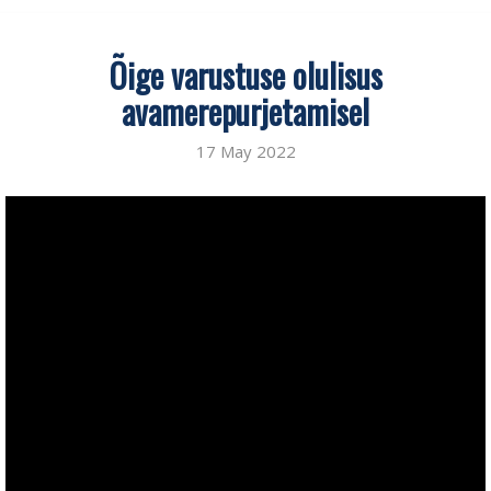
Õige varustuse olulisus
avamerepurjetamisel
17 May 2022