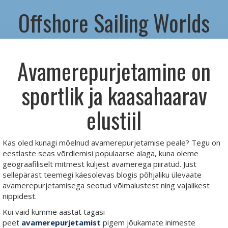
Offshore Sailing Worlds
Avamerepurjetamine on
sportlik ja kaasahaarav
elustiil
Kas oled kunagi mõelnud avamerepurjetamise peale? Tegu on
eestlaste seas võrdlemisi populaarse alaga, kuna oleme
geograafiliselt mitmest küljest avamerega piiratud. Just
sellepärast teemegi käesolevas blogis põhjaliku ülevaate
avamerepurjetamisega seotud võimalustest ning vajalikest
nippidest.
Kui vaid kümme aastat tagasi
peet
avamerepurjetamist
pigem jõukamate inimeste