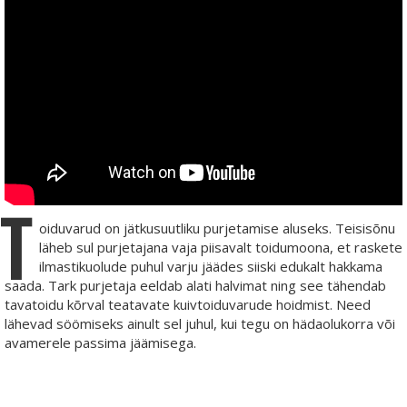
T
oiduvarud on jätkusuutliku purjetamise aluseks. Teisisõnu
läheb sul purjetajana vaja piisavalt toidumoona, et raskete
ilmastikuolude puhul varju jäädes siiski edukalt hakkama
saada. Tark purjetaja eeldab alati halvimat ning see tähendab
tavatoidu kõrval teatavate kuivtoiduvarude hoidmist. Need
lähevad söömiseks ainult sel juhul, kui tegu on hädaolukorra või
avamerele passima jäämisega.