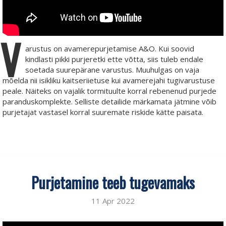
V
arustus on avamerepurjetamise A&O. Kui soovid
kindlasti pikki purjeretki ette võtta, siis tuleb endale
soetada suurepärane varustus. Muuhulgas on vaja
mõelda nii isikliku kaitseriietuse kui avamerejahi tugivarustuse
peale. Näiteks on vajalik tormituulte korral rebenenud purjede
paranduskomplekte. Selliste detailide märkamata jätmine võib
purjetajat vastasel korral suuremate riskide kätte paisata.
Purjetamine teeb tugevamaks
11 Apr 2022